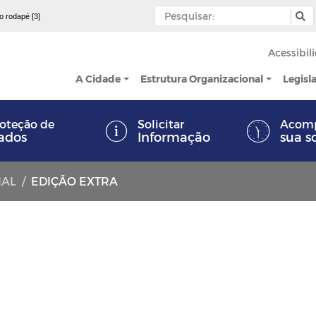
 o rodapé [3]
Acessibil
A Cidade
Estrutura Organizacional
Legisl
oteção de
Solicitar
Acom
ados
Informação
sua s
IAL
EDIÇÃO EXTRA