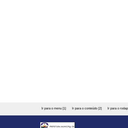
Ir para o menu [1]
Ir para o conteúdo [2]
Ir para o rodap