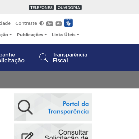
TELEFONES
OUVIDORIA
idade
Contraste
A+
A-
ação
Publicações
Links Úteis
panhe
Transparência
olicitação
Fiscal