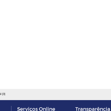
é [3]
Serviços Online
Transparência