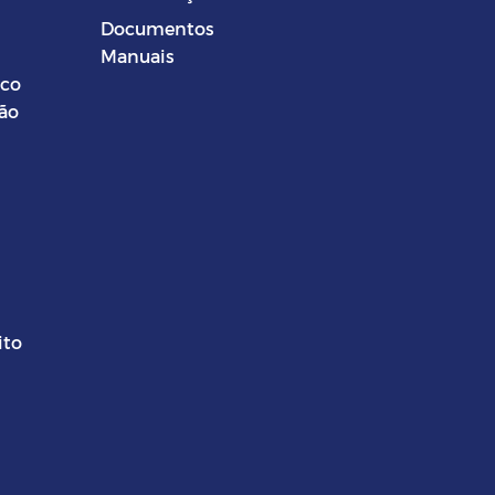
Documentos
Manuais
ico
ção
ito