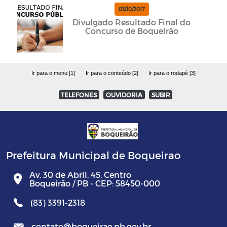
03/10/2017
Divulgado Resultado Final do
Concurso de Boqueirão
Ir para o menu [1]
Ir para o conteúdo [2]
Ir para o rodapé [3]
TELEFONES
OUVIDORIA
SUBIR
Prefeitura Municipal de Boqueirao
Av. 30 de Abril, 45, Centro
Boqueirão / PB - CEP: 58450-000
(83) 3391-2318
contato@boqueirao.pb.gov.br