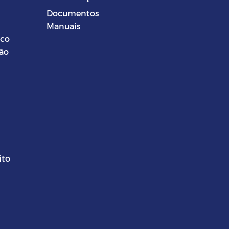
Documentos
Manuais
ico
ção
ito