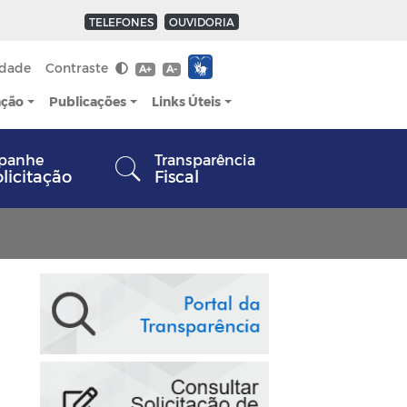
TELEFONES
OUVIDORIA
idade
Contraste
A+
A-
ação
Publicações
Links Úteis
panhe
Transparência
olicitação
Fiscal