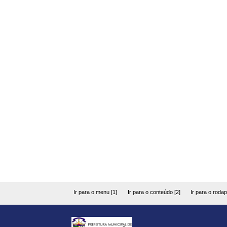
Ir para o menu [1]
Ir para o conteúdo [2]
Ir para o rodap