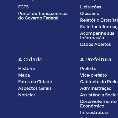
FGTS
Licitações
Portal da Transparência
Glossário
do Governo Federal
Relatório Estatíst
Solicitar Informa
Acompanhe sua
Informação
Dados Abertos
A Cidade
A Prefeitura
História
Prefeito
Mapa
Vice-prefeito
Fotos da Cidade
Gabinete do Prefe
Aspectos Gerais
Administração
Notícias
Assistência Social
Desenvolvimento
Econômico
Infraestrutura