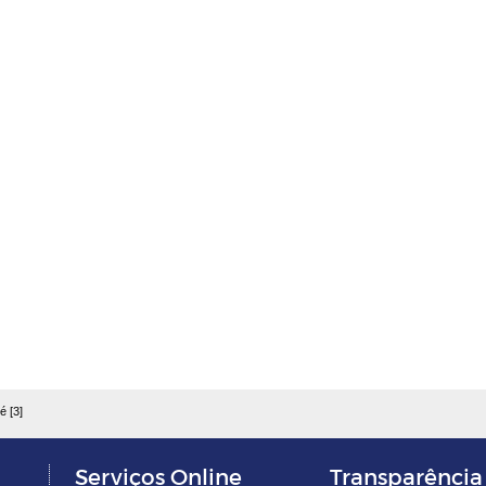
é [3]
Serviços Online
Transparência