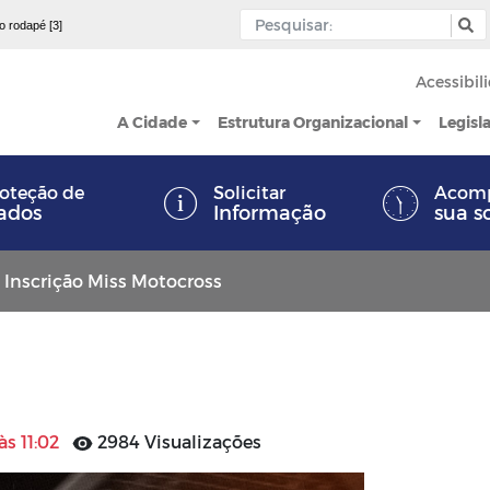
 o rodapé [3]
Acessibil
A Cidade
Estrutura Organizacional
Legisl
oteção de
Solicitar
Acom
ados
Informação
sua s
Inscrição Miss Motocross
às 11:02
2984 Visualizações