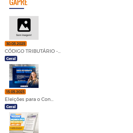
GAPRE
30.05.2025
CÓDIGO TRIBUTÁRIO -...
Geral
15.05.2023
Eleições para o Con...
Geral