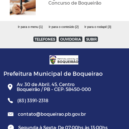
Concurso de Boqueirão
Ir para o menu [1]
Ir para o conteúdo [2]
Ir para o rodapé [3]
TELEFONES
OUVIDORIA
SUBIR
Prefeitura Municipal de Boqueirao
Av. 30 de Abril, 45, Centro
Boqueirão / PB - CEP: 58450-000
(83) 3391-2318
contato@boqueirao.pb.gov.br
Segunda à Sexta: De 07:00hs às 13:00hs