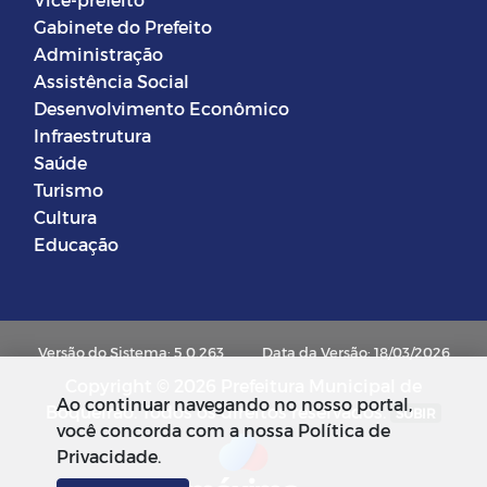
Gabinete do Prefeito
Administração
Assistência Social
Desenvolvimento Econômico
Infraestrutura
Saúde
Turismo
Cultura
Educação
Versão do Sistema: 5.0.263
Data da Versão: 18/03/2026
Copyright © 2026 Prefeitura Municipal de
Ao continuar navegando no nosso portal,
Boqueirao. Todos os direitos reservados.
SUBIR
você concorda com a nossa Política de
Privacidade.